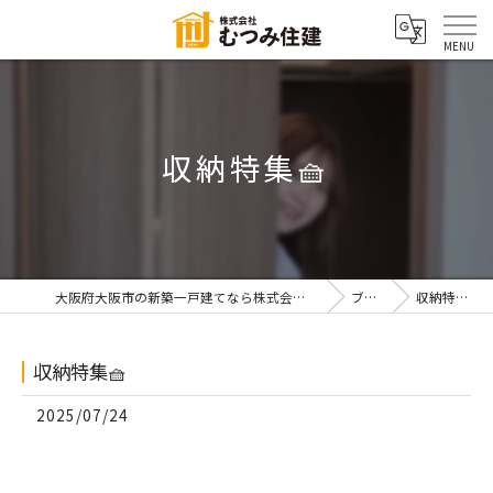
収納特集🧺
大阪府大阪市の新築一戸建てなら株式会社むつみ住建
ブログ
収納特集🧺
収納特集🧺
2025/07/24