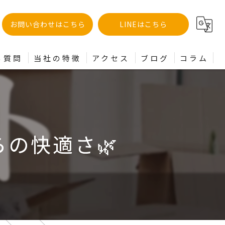
お問い合わせはこちら
LINEはこちら
る質問
当社の特徴
アクセス
ブログ
コラム
土地
分譲
の快適さ🌿
建売
買取
リフォーム