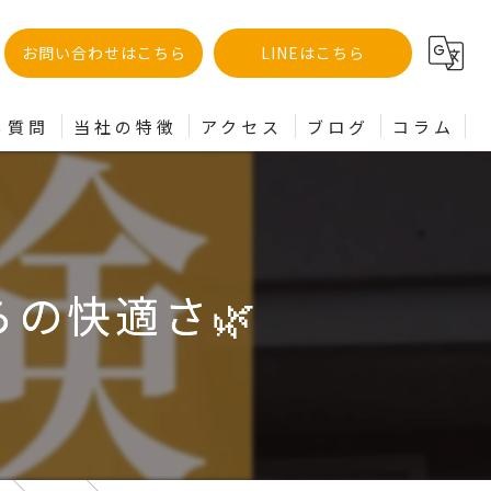
お問い合わせはこちら
LINEはこちら
る質問
当社の特徴
アクセス
ブログ
コラム
土地
分譲
の快適さ🌿
建売
買取
リフォーム