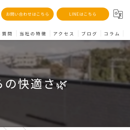
お問い合わせはこちら
LINEはこちら
る質問
当社の特徴
アクセス
ブログ
コラム
土地
分譲
の快適さ🌿
建売
買取
リフォーム