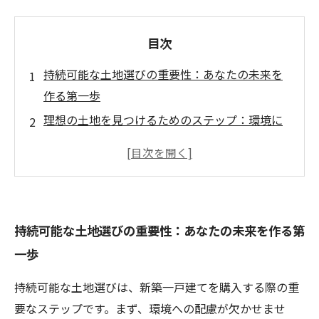
目次
持続可能な土地選びの重要性：あなたの未来を
作る第一歩
理想の土地を見つけるためのステップ：環境に
優しい選択
自分たちのライフスタイルに合った土地選び：
持続可能性を考慮する
地域社会との調和を図る：持続可能なコミュニ
持続可能な土地選びの重要性：あなたの未来を作る第
ティの構築
一歩
新築一戸建てにおける資源の効率的利用：持続
可能な選択の実践
持続可能な土地選びは、新築一戸建てを購入する際の重
選択した土地がもたらす未来の影響：持続可能
要なステップです。まず、環境への配慮が欠かせませ