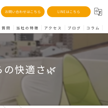
お問い合わせはこちら
LINEはこちら
る質問
当社の特徴
アクセス
ブログ
コラム
土地
分譲
の快適さ🌿
建売
買取
リフォーム