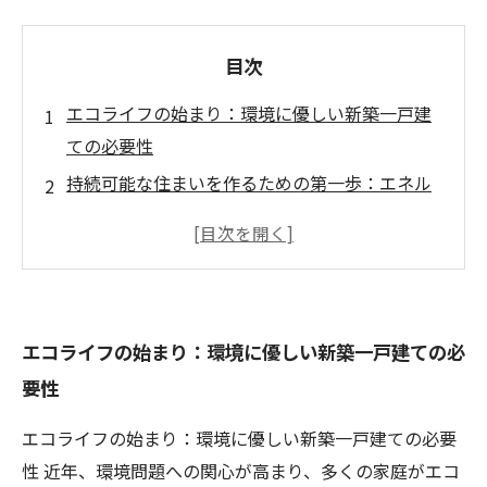
目次
エコライフの始まり：環境に優しい新築一戸建
ての必要性
持続可能な住まいを作るための第一歩：エネル
ギー効率と再生可能エネルギーの利用
使用する材料が未来を変える：エコフレンドリ
ーな建材の選び方
省エネ設備を見せてくれる新しい時代の住まい
エコライフの始まり：環境に優しい新築一戸建ての必
づくり
要性
地域環境への配慮：自然に調和した設計の重要
性
エコライフの始まり：環境に優しい新築一戸建ての必要
成功事例から学ぶ：理想的なエコハウスの実現
性 近年、環境問題への関心が高まり、多くの家庭がエコ