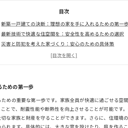
目次
新築一戸建ての決断：理想の家を手に入れるための第一
最新技術で快適な住空間を：安全性を高めるための選択
災害と防犯を考えた家づくり：安心のための具体策
住環境の改善：風通しと日当たりの工夫で快適さを追求
家族のための理想の住まい：安全で快適な生活の実現
新築一戸建ての成功事例：理想の住環境を手にした家族
共に築く未来：快適で安全な新築一戸建てへの道筋
るための第一歩
るための重要な第一歩です。家族全員が快適に過ごせる空
ることで、耐震性能や断熱性を向上させることが可能です
大切な家族と財産を守ることができます。さらに、住環境
められます。具体的には、大きな窓を設けたり、庭を作る