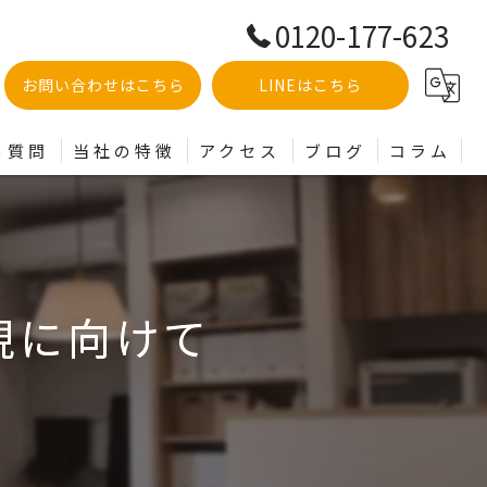
0120-177-623
お問い合わせはこちら
LINEはこちら
る質問
当社の特徴
アクセス
ブログ
コラム
土地
分譲
現に向けて
建売
買取
リフォーム