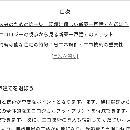
目次
未来のための第一歩：環境に優しい新築一戸建てを選ぼう
エコロジーの視点から見る新築一戸建てのメリット
持続可能な住宅の特徴：省エネ設計とエコ技術の重要性
地域貢献：自治体や企業による環境への取り組み
あなたの選択が未来を変える：エコな家づくりの実践
新築一戸建てと環境問題：私たちができること
持続可能な生活をあなたに：理想の新築一戸建てを見つけ
戸建てを選ぼう
材と技術が重要なポイントとなります。まず、建材選びか
宅の全体的なエコロジカルフットプリントを軽減できます
減できます。 次に、エコ技術の導入も検討してください。
より、自給自足の生活が可能になり、光熱費の負担も軽減