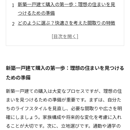
新築一戸建て購入の第一歩：理想の住まいを見
つけるための準備
どのように選ぶ？快適さを考えた間取りの特徴
将来を見据えた選択肢：安心して暮らせる建材
と設備
家族が幸せに過ごすために：周辺環境の重要性
とは
新築一戸建て購入の第一歩：理想の住まいを見つける
理想の新築探しの旅：専門家のアドバイスを活
ための準備
かそう
購入前に知っておきたい新築のポイント：成功
新築一戸建ての購入は大変なプロセスですが、理想の住
の秘訣
まいを見つけるための準備が重要です。まずは、自分た
快適で安心な住まいを手に入れるための最終チ
ちのライフスタイルを見直し、必要な間取りや広さを明
ェックリスト
確にしましょう。家族構成や将来的な変化を考慮に入れ
ることが大切です。次に、立地選びです。通勤や通学の